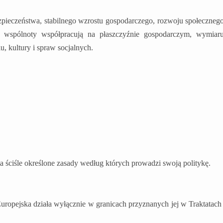
zpieczeństwa, stabilnego wzrostu gospodarczego, rozwoju społeczneg
e wspólnoty współpracują na płaszczyźnie gospodarczym, wymiar
u, kultury i spraw socjalnych.
a ściśle określone zasady według których prowadzi swoją politykę.
uropejska działa wyłącznie w granicach przyznanych jej w Traktatach