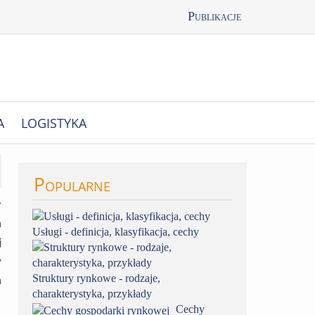
Publikacje
A
LOGISTYKA
Popularne
w
ń
Usługi - definicja, klasyfikacja, cechy
j
y
Struktury rynkowe - rodzaje,
h
charakterystyka, przykłady
Cechy