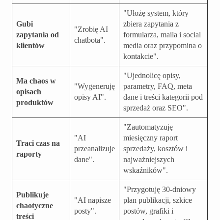
"Ułożę system, który
Gubi
zbiera zapytania z
"Zrobię AI
zapytania od
formularza, maila i social
chatbota".
klientów
media oraz przypomina o
kontakcie".
"Ujednolicę opisy,
Ma chaos w
"Wygeneruję
parametry, FAQ, meta
opisach
opisy AI".
dane i treści kategorii pod
produktów
sprzedaż oraz SEO".
"Zautomatyzuję
"AI
miesięczny raport
Traci czas na
przeanalizuje
sprzedaży, kosztów i
raporty
dane".
najważniejszych
wskaźników".
"Przygotuję 30-dniowy
Publikuje
"AI napisze
plan publikacji, szkice
chaotyczne
posty".
postów, grafiki i
treści