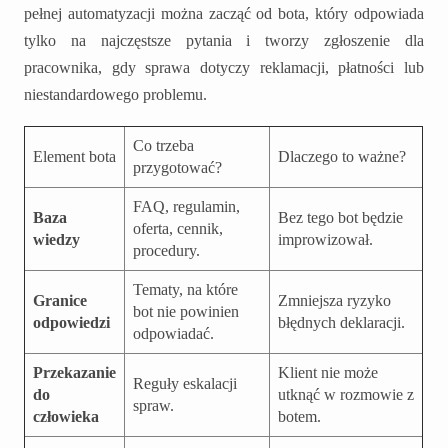
pełnej automatyzacji można zacząć od bota, który odpowiada
tylko na najczęstsze pytania i tworzy zgłoszenie dla
pracownika, gdy sprawa dotyczy reklamacji, płatności lub
niestandardowego problemu.
Co trzeba
Element bota
Dlaczego to ważne?
przygotować?
FAQ, regulamin,
Baza
Bez tego bot będzie
oferta, cennik,
wiedzy
improwizował.
procedury.
Tematy, na które
Granice
Zmniejsza ryzyko
bot nie powinien
odpowiedzi
błędnych deklaracji.
odpowiadać.
Przekazanie
Klient nie może
Reguły eskalacji
do
utknąć w rozmowie z
spraw.
człowieka
botem.