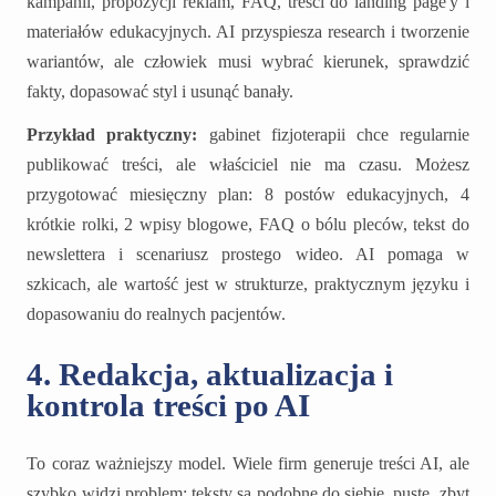
kampanii, propozycji reklam, FAQ, treści do landing page'y i
materiałów edukacyjnych. AI przyspiesza research i tworzenie
wariantów, ale człowiek musi wybrać kierunek, sprawdzić
fakty, dopasować styl i usunąć banały.
Przykład praktyczny:
gabinet fizjoterapii chce regularnie
publikować treści, ale właściciel nie ma czasu. Możesz
przygotować miesięczny plan: 8 postów edukacyjnych, 4
krótkie rolki, 2 wpisy blogowe, FAQ o bólu pleców, tekst do
newslettera i scenariusz prostego wideo. AI pomaga w
szkicach, ale wartość jest w strukturze, praktycznym języku i
dopasowaniu do realnych pacjentów.
4. Redakcja, aktualizacja i
kontrola treści po AI
To coraz ważniejszy model. Wiele firm generuje treści AI, ale
szybko widzi problem: teksty są podobne do siebie, puste, zbyt