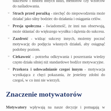
sukcesów i historii innych ludzi, mentorów czy wzorców
do naśladowania.
Strach przed porażką
- niechęć do niepowodzenia może
działać jako silny bodziec do działania i osiągania celów.
Presja społeczna
- świadomość, że inni nas obserwują,
może skłaniać do większego wysiłku i dążenia do sukcesu.
Zazdrość
- widząc sukcesy innych, możemy poczuć
motywację do podjęcia własnych działań, aby osiągnąć
podobny poziom.
Ciekawość
- potrzeba odkrywania i poszerzania wiedzy
często działa silniej niż standardowe bodźce motywacyjne.
Przekora i udowadnianie czegoś innym
- motywacja
wynikająca z chęci pokazania, że jesteśmy zdolni do
czegoś, w co inni nie wierzyli.
Znaczenie motywatorów
Motywatory
wpływają na nasze decyzje i pomagają w