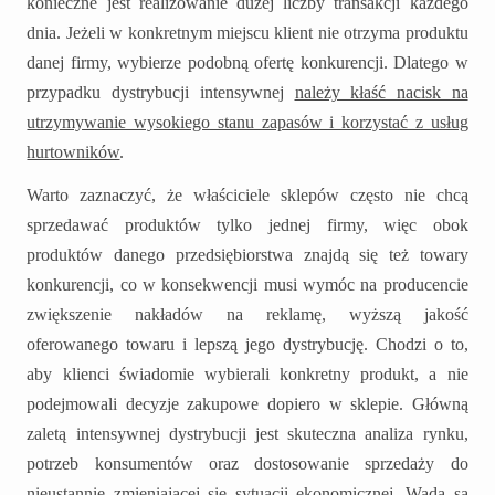
konieczne jest realizowanie dużej liczby transakcji każdego
dnia. Jeżeli w konkretnym miejscu klient nie otrzyma produktu
danej firmy, wybierze podobną ofertę konkurencji. Dlatego w
przypadku dystrybucji intensywnej
należy kłaść nacisk na
utrzymywanie wysokiego stanu zapasów i korzystać z usług
hurtowników
.
Warto zaznaczyć, że właściciele sklepów często nie chcą
sprzedawać produktów tylko jednej firmy, więc obok
produktów danego przedsiębiorstwa znajdą się też towary
konkurencji, co w konsekwencji musi wymóc na producencie
zwiększenie nakładów na reklamę, wyższą jakość
oferowanego towaru i lepszą jego dystrybucję. Chodzi o to,
aby klienci świadomie wybierali konkretny produkt, a nie
podejmowali decyzje zakupowe dopiero w sklepie. Główną
zaletą intensywnej dystrybucji jest skuteczna analiza rynku,
potrzeb konsumentów oraz dostosowanie sprzedaży do
nieustannie zmieniającej się sytuacji ekonomicznej. Wadą są