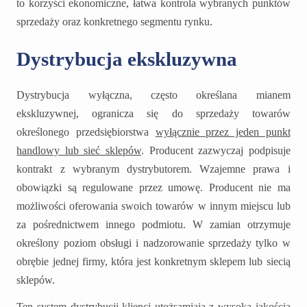
to korzyści ekonomiczne, łatwa kontrola wybranych punktów
sprzedaży oraz konkretnego segmentu rynku.
Dystrybucja ekskluzywna
Dystrybucja wyłączna, często określana mianem
ekskluzywnej, ogranicza się do sprzedaży towarów
określonego przedsiębiorstwa
wyłącznie przez jeden punkt
handlowy lub sieć sklepów
. Producent zazwyczaj podpisuje
kontrakt z wybranym dystrybutorem. Wzajemne prawa i
obowiązki są regulowane przez umowę. Producent nie ma
możliwości oferowania swoich towarów w innym miejscu lub
za pośrednictwem innego podmiotu. W zamian otrzymuje
określony poziom obsługi i nadzorowanie sprzedaży tylko w
obrębie jednej firmy, która jest konkretnym sklepem lub siecią
sklepów.
Ten system dystrybucji klienci utożsamiają z wysoką jakością