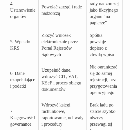
4.
rady nadzorczej
Powołać zarząd i radę
Ustanowienie
jako fikcyjnego
nadzorczą
organów
organu "na
papierze"
Złożyć wniosek
Spółka
5. Wpis do
elektronicznie przez
powstaje
KRS
Portal Rejestrów
dopiero z
Sądowych
chwilą wpisu
Nie ograniczać
Uzupełnić dane,
6. Dane
się do samej
wdrożyć CIT, VAT,
uzupełniające
rejestracji, bez
KSeF i proces obiegu
i podatki
przygotowania
dokumentów
operacyjnego
Wdrożyć księgi
Brak ładu po
7.
rachunkowe,
starcie szybko
Księgowość i
raportowanie, uchwały
niszczy
governance
i procedury
przewagi tej