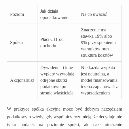
Jak działa
Poziom
Na co uważać
opodatkowanie
Znaczenie ma
stawka 19% albo
Płaci CIT od
Spółka
9% przy spełnieniu
dochodu
warunków oraz
struktura kosztów
Dywidenda i inne
Nie każda wypłata
wypłaty wywołują
jest neutralna, a
Akcjonariusz
odrębne skutki
model finansowania
podatkowe po
trzeba zaplanować z
stronie właściciela
wyprzedzeniem
W praktyce spółka akcyjna może być dobrym narzędziem
podatkowym wtedy, gdy wspólnicy rozumieją, że decyduje nie
tylko podatek na poziomie spółki, ale całe otoczenie