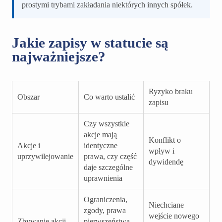
prostymi trybami zakładania niektórych innych spółek.
Jakie zapisy w statucie są
najważniejsze?
Ryzyko braku
Obszar
Co warto ustalić
zapisu
Czy wszystkie
akcje mają
Konflikt o
Akcje i
identyczne
wpływ i
uprzywilejowanie
prawa, czy część
dywidendę
daje szczególne
uprawnienia
Ograniczenia,
Niechciane
zgody, prawa
wejście nowego
Zbywanie akcji
pierwszeństwa,