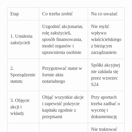
Etap
Co trzeba zrobić
Na co uważać
Uzgodnić akcjonariat,
Nie mylić
rolę założycieli,
wpływu
1. Ustalenia
sposób finansowania,
właścicielskiego
założycieli
model organów i
z bieżącym
uprawnienia osobiste
zarządzaniem
Spółki akcyjnej
2.
Przygotować statut w
nie zakłada się
Sporządzenie
formie aktu
przez wzorzec
statutu
notarialnego
S24
Objąć wszystkie akcje
Przy aportach
3. Objęcie
i zapewnić pokrycie
trzeba zadbać o
akcji i
kapitału zgodnie z
wycenę i
wkłady
przepisami
dokumentację
Nie traktować