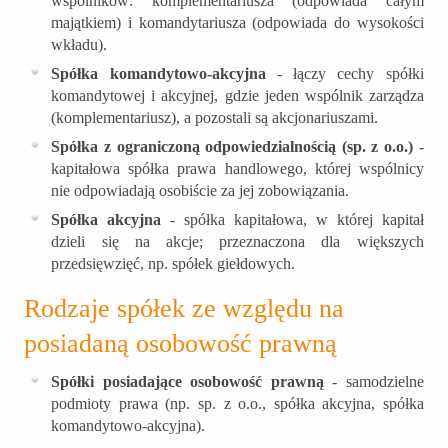
wspólników: komplementariusza (odpowiada całym
majątkiem) i komandytariusza (odpowiada do wysokości
wkładu).
Spółka komandytowo-akcyjna
- łączy cechy spółki
komandytowej i akcyjnej, gdzie jeden wspólnik zarządza
(komplementariusz), a pozostali są akcjonariuszami.
Spółka z ograniczoną odpowiedzialnością (sp. z o.o.)
-
kapitałowa spółka prawa handlowego, której wspólnicy
nie odpowiadają osobiście za jej zobowiązania.
Spółka akcyjna
- spółka kapitałowa, w której kapitał
dzieli się na akcje; przeznaczona dla większych
przedsięwzięć, np. spółek giełdowych.
Rodzaje spółek ze względu na
posiadaną osobowość prawną
Spółki posiadające osobowość prawną
- samodzielne
podmioty prawa (np. sp. z o.o., spółka akcyjna, spółka
komandytowo-akcyjna).